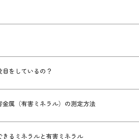
監修
お知らせ
運営会社情報
よくある質問
特定商法に基
役目をしているの？
害金属（有害ミネラル）の測定方法
できるミネラルと有害ミネラル