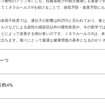
レス耐性のアップ等）にも、妊娠基礎力や胎児健康にも重要で
してミネラルヘルス®を続けることで、病気予防・進展予防に
クイズ
多因子疾患では、遺伝子の影響は約25%と言われており、食
イルスなどによる急性の感染症以外の慢性疾患や、今の医学で
ことによって改善する例が多いのです。ミネラルヘルス®は、
辞典
役立ちます。個々にとって最適な健康増進の基本となるのがミ
ミネラルヘルスを知ろう！
一つ
コースに加入/会員ランクについて
約4%
ご利用案内